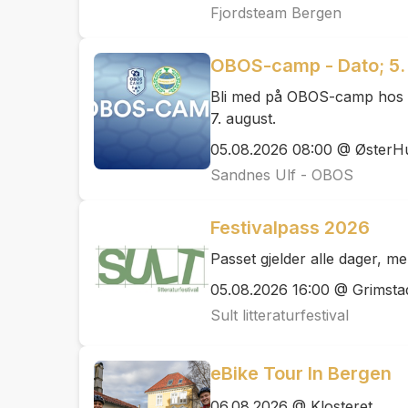
Fjordsteam Bergen
OBOS-camp - Dato; 5. 
Bli med på OBOS-camp hos S
7. august.
05.08.2026 08:00 @ ØsterH
Sandnes Ulf - OBOS
Festivalpass 2026
Passet gjelder alle dager, 
05.08.2026 16:00 @ Grimsta
Sult litteraturfestival
eBike Tour In Bergen
06.08.2026 @ Klosteret