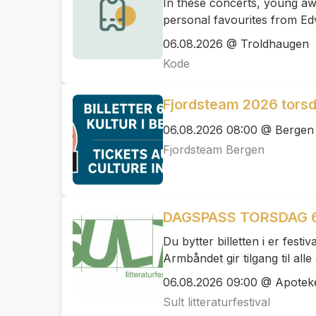
In these concerts, young awa
personal favourites from Ed
06.08.2026 @ Troldhaugen
Kode
Fjordsteam 2026 tors
06.08.2026 08:00 @ Bergen
Fjordsteam Bergen
DAGSPASS TORSDAG 
Du bytter billetten i er fest
Armbåndet gir tilgang til al
06.08.2026 09:00 @ Apotek
Sult litteraturfestival