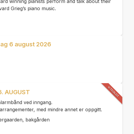
rd winning pianists perform and talk about their
vard Grieg’s piano music.
dag 6 august 2026
UTSOLGT
6. AUGUST
ivalarmbånd ved inngang.
le arrangementer, med mindre annet er oppgitt.
ergaarden, bakgården