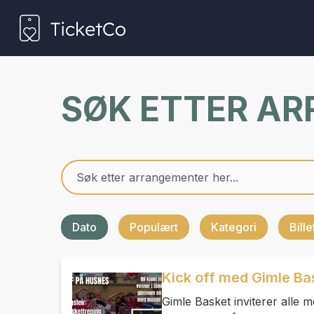
SØK ETTER A
Dato
Populært
Kategori
Bill
Kick off med Gimle Ba
Gimle Basket inviterer alle 