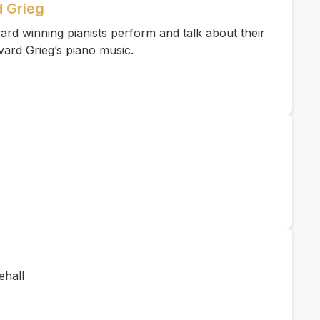
 Grieg
rd winning pianists perform and talk about their
vard Grieg’s piano music.
hall