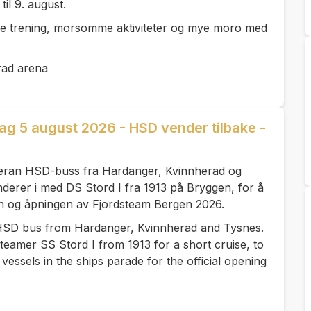
til 9. august.
e trening, morsomme aktiviteter og mye moro med
rad arena
g 5 august 2026 - HSD vender tilbake -
teran HSD-buss fra Hardanger, Kvinnherad og
nderer i med DS Stord I fra 1913 på Bryggen, for å
en og åpningen av Fjordsteam Bergen 2026.
e HSD bus from Hardanger, Kvinnherad and Tysnes.
teamer SS Stord I from 1913 for a short cruise, to
vessels in the ships parade for the official opening